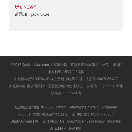
LINE咨询
请添加：jackliuxue
©2016 JackLiuXue.com 杰克留学网 - 直接从新加坡留学、转学：英国 /
澳大利亚 / 新西兰 / 美国
杰克留学)于2007年4月成立于新加坡共和国，注册号:200705644G
杰克留学集团公司荣获中国驻新加坡大使馆认证，认证号：（2009）新领
认字第 0005620 号
新加坡总部地址: #08-02 Orchard Gateway@Emerald, Singapore
238851 (地图:
杰克留学地址
) 统一咨询电话: (+65) 67376734
Study Abroad
|
关于我们 About Us
|
隐私条款 Privacy Policy
|
网站地图
SITE MAP
|
联系我们