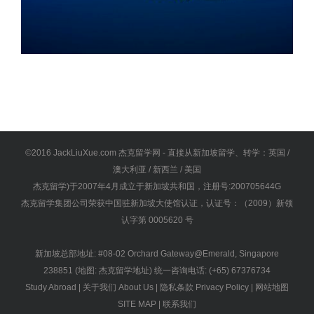
©2016 JackLiuXue.com 杰克留学网 - 直接从新加坡留学、转学：英国 /
澳大利亚 / 新西兰 / 美国
杰克留学)于2007年4月成立于新加坡共和国，注册号:200705644G
杰克留学集团公司荣获中国驻新加坡大使馆认证，认证号：（2009）新领
认字第 0005620 号
新加坡总部地址: #08-02 Orchard Gateway@Emerald, Singapore
238851 (地图:
杰克留学地址
) 统一咨询电话: (+65) 67376734
Study Abroad
|
关于我们 About Us
|
隐私条款 Privacy Policy
|
网站地图
SITE MAP
|
联系我们