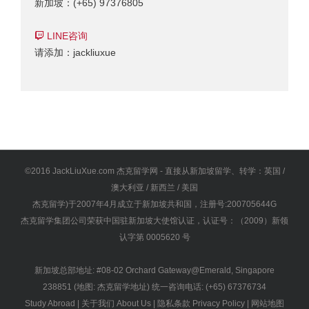
新加坡：(+65) 97376805
LINE咨询
请添加：jackliuxue
©2016 JackLiuXue.com 杰克留学网 - 直接从新加坡留学、转学：英国 /
澳大利亚 / 新西兰 / 美国
杰克留学)于2007年4月成立于新加坡共和国，注册号:200705644G
杰克留学集团公司荣获中国驻新加坡大使馆认证，认证号：（2009）新领
认字第 0005620 号
新加坡总部地址: #08-02 Orchard Gateway@Emerald, Singapore
238851 (地图:
杰克留学地址
) 统一咨询电话: (+65) 67376734
Study Abroad
|
关于我们 About Us
|
隐私条款 Privacy Policy
|
网站地图