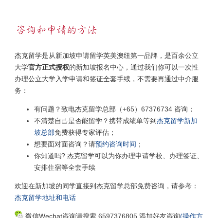
杰克留学是从新加坡申请留学英美澳纽第一品牌，是百余公立
大学
官方正式授权
的新加坡报名中心，通过我们你可以一次性
办理公立大学入学申请和签证全套手续，不需要再通过中介服
务：
有问题？致电杰克留学总部（+65）67376734 咨询；
不清楚自己是否能留学？携带成绩单等到
杰克留学新加
坡总部
免费获得专家评估；
想要面对面咨询？请
预约咨询时间
；
你知道吗? 杰克留学可以为你办理申请学校、办理签证、
安排住宿等全套手续
欢迎在新加坡的同学直接到杰克留学总部免费咨询，请参考：
杰克留学地址和电话
微信Wechat咨询请搜索 6597376805 添加好友咨询
(操作方