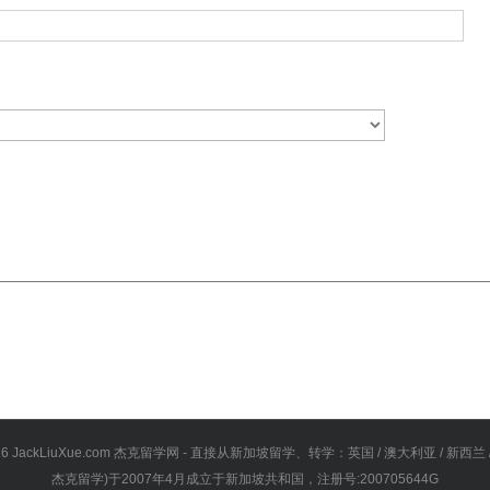
16 JackLiuXue.com 杰克留学网 - 直接从新加坡留学、转学：英国 / 澳大利亚 / 新西兰 
杰克留学)于2007年4月成立于新加坡共和国，注册号:200705644G