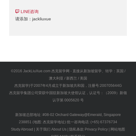
LINE咨询
请添加：jackliuxue
©2016 JackLiuXue.com 杰克留学网 - 直接从新加坡留学、转学：英国 /
澳大利亚 / 新西兰 / 美国
杰克留学)于2007年4月成立于新加坡共和国，注册号:200705644G
杰克留学集团公司荣获中国驻新加坡大使馆认证，认证号：（2009）新领
认字第 0005620 号
新加坡总部地址: #08-02 Orchard Gateway@Emerald, Singapore
238851 (地图:
杰克留学地址
) 统一咨询电话: (+65) 67376734
Study Abroad
|
关于我们 About Us
|
隐私条款 Privacy Policy
|
网站地图